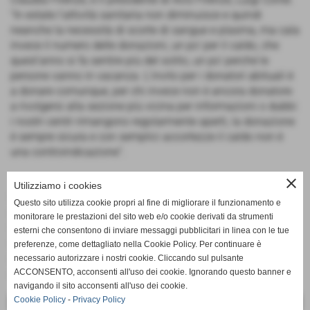
“In estate l'attività sanitaria non diminuisce e quindi
neanche la necessità di scorte di sangue e plasma, ma cala
invece il numero delle donazioni, un po' per il caldo, che
quest'anno si fa sentire più del solito, un po' perché le
persone vanno in vacanza. L'invito per i donatori abituali è
a donare comunque, per chi invece non è ancora donatore
a rivolgersi alla sezione più vicina per informazioni o dubbi:
i nostri centri rimangono regolarmente aperti, la donazione
è sempre sicura e con semplici accortezze il caldo non è
una controindicazione”.
close
Utilizziamo i cookies
Se si è già donatori, si può prenotare la donazione
Questo sito utilizza cookie propri al fine di migliorare il funzionamento e
contattando la sede Avis più vicina.
monitorare le prestazioni del sito web e/o cookie derivati da strumenti
Se non lo si è e lo si vuole diventare si possono trovare
esterni che consentono di inviare messaggi pubblicitari in linea con le tue
informazioni e recapiti sul sito www.avistoscana.it, nella
preferenze, come dettagliato nella Cookie Policy. Per continuare è
sezione “Diventa donatore”. I donatori saranno sottoposti
necessario autorizzare i nostri cookie. Cliccando sul pulsante
ad esami di idoneità.
ACCONSENTO, acconsenti all'uso dei cookie. Ignorando questo banner e
navigando il sito acconsenti all'uso dei cookie.
Cookie Policy
-
Privacy Policy
<< PRECEDENTE
SUCCESSIVO >>