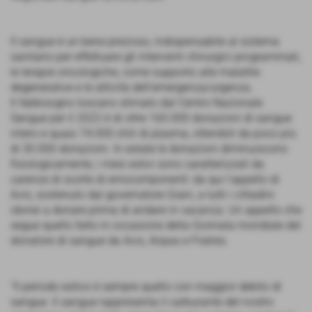
Il sangue è un bene prezioso, indispensabile al sistema
sanitario per effettuare gli interventi chirurgici programmati,
le terapie oncologiche, come supporto alle malattie
degenerative e le attività dell’emergenza/urgenza.
Il fabbisogno toscano stimato dal Centro Nazionale
Sangue per il 2022 è di oltre 160.000 donazioni di sangue
intero e quasi 74.000 chili di plasma, ottenibili da poco più
di 30.000 donazioni. In estate le donazioni diminuiscono
fisiologicamente, i mesi estivi sono caratterizzati da
carenze di scorte di emocomponenti: da qui l'appello di
Avis, sostenuto dal governatore Giani, a tutti i cittadini
idonei a donare prima di andare in vacanza. Un appello che
segue quello fatto in occasione della Giornata mondiale del
donatore di sangue da Avis, Anpas e Fratres.
"Il periodo estivo è sempre quello con maggior debito di
sangue. Il sangue rappresenta il carburante del nostro