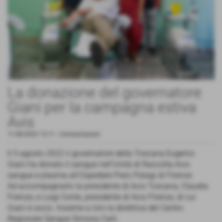
La donazione del governatore
Giani per la campagna estiva
Avis
11-08-2022 13:11
-
Comunicazioni
Il 5 agosto 2022 il governatore della Toscana Eugenio
Giani ha donato il sangue nell'Unità di Raccolta Avis
sangue e plasma all'Ospedale Piero Palagi di Firenze.
Ad accompagnarlo la presidente di Avis Toscana, Claudia
Firenze, e Luigi Conte, presidente di Avis Firenze, di cui
Giani è socio. Insieme a loro la direttrice del Centro
Regionale Sangue Simona Carli.