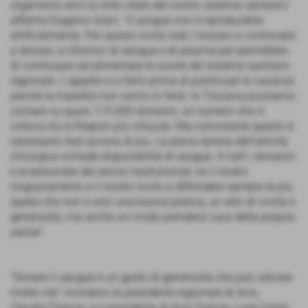
organismo ed è la linfa vitale del nostro sistema sanitario”
afferma Eugenio Giani. “Il sangue non è riproducibile
artificialmente. Per questo invito tutti i toscani a continuare
a donare, a rifornirci di sangue e di plasma per permettere
di continuare ad alimentare le scorte del sistema sanitario
regionale. L'appello è a farlo prima di partire per le vacanze
perché le malattie non vanno in ferie. In Toscana possiamo
contare su quasi 115.000 donatori, un numero che ci
colloca tra le Regioni più virtuose. Ma nonostante questo è
necessario fare ancora di più. La piena ripresa dell’attività
chirurgica richiede disponibilità di sangue. A tutti i donatori
e al personale dei servizi trasfusionali va il nostro
ringraziamento e il nostro invito a diffondere sempre di più
quella che non è solo una buona pratica, un atto di civiltà e
generosità, ma anche un modo prendersi cura della propria
salute".
“Donare il sangue è un gesto di generosità che può salvare
molte vite” ricordano la presidente regionale di Avis,
Claudia Firenze, e il presidente di Avis Firenze, Luigi Conte.