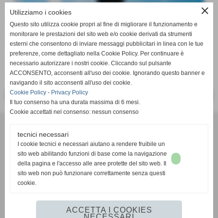
close
Utilizziamo i cookies
COMUNICAZIONE
Questo sito utilizza cookie propri al fine di migliorare il funzionamento e
IMPORTANTE!
monitorare le prestazioni del sito web e/o cookie derivati da strumenti
esterni che consentono di inviare messaggi pubblicitari in linea con le tue
30-08-2022 12:44
-
Comunicazioni
preferenze, come dettagliato nella Cookie Policy. Per continuare è
L'applicazione "Servizi Sanitari Livorno" non è più attiva.
necessario autorizzare i nostri cookie. Cliccando sul pulsante
Al suo posto potrete scaricare "Toscana Salute"!
ACCONSENTO, acconsenti all'uso dei cookie. Ignorando questo banner e
navigando il sito acconsenti all'uso dei cookie.
Cookie Policy
-
Privacy Policy
<< PRECEDENTE
SUCCESSIVO >>
Il tuo consenso ha una durata massima di 6 mesi.
Cookie accettati nel consenso: nessun consenso
CONTATTI
Via della Repubblica 48, Piombino (LI)
tecnici necessari
C.F. 81001950492
I cookie tecnici e necessari aiutano a rendere fruibile un
sito web abilitando funzioni di base come la navigazione
Tel.
0565 222751
della pagina e l'accesso alle aree protette del sito web. Il
Cell. - Whatsapp
331 114 12 08
sito web non può funzionare correttamente senza questi
E-mail
piombino.comunale@avis.it
cookie.
Pec
piombino.comunale@pec.avis.it
keyboard_arrow_left
keyboard_arrow_right
ACCETTA I COOKIES
NECESSARI