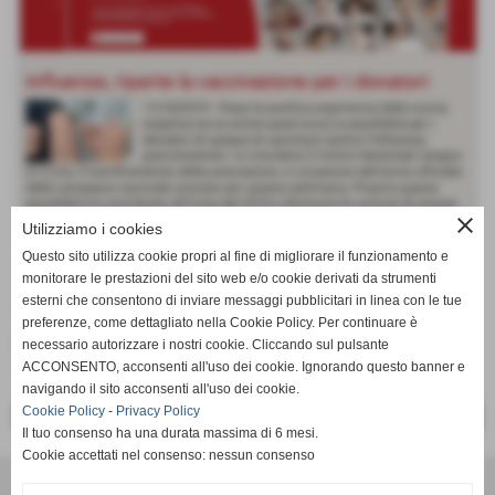
close
Utilizziamo i cookies
Vaccino antinfluenzale gratuito
Questo sito utilizza cookie propri al fine di migliorare il funzionamento e
2019
monitorare le prestazioni del sito web e/o cookie derivati da strumenti
esterni che consentono di inviare messaggi pubblicitari in linea con le tue
23-10-2019 17:00
-
Comunicazioni
preferenze, come dettagliato nella Cookie Policy. Per continuare è
Per tutti i donatori, anche questo inverno, è disponibile il
necessario autorizzare i nostri cookie. Cliccando sul pulsante
ACCONSENTO, acconsenti all'uso dei cookie. Ignorando questo banner e
vaccino antinfluenzale gratuito!
navigando il sito acconsenti all'uso dei cookie.
Cookie Policy
-
Privacy Policy
<< PRECEDENTE
SUCCESSIVO >>
Il tuo consenso ha una durata massima di 6 mesi.
Cookie accettati nel consenso: nessun consenso
CONTATTI