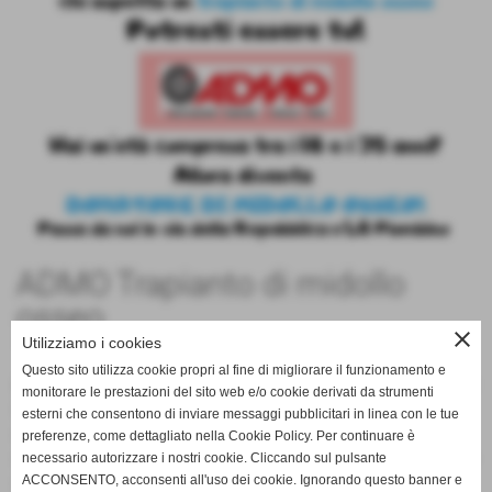
ADMO
Trapianto di midollo
osseo
close
Utilizziamo i cookies
17-10-2019 10:44
-
Comunicazioni
Questo sito utilizza cookie propri al fine di migliorare il funzionamento e
Diventa donatore di midollo osseo e potrai salvare una vita!
monitorare le prestazioni del sito web e/o cookie derivati da strumenti
Il trapianto è una terapia che si effettua per curare malattie
esterni che consentono di inviare messaggi pubblicitari in linea con le tue
congenite del sangue
preferenze, come dettagliato nella Cookie Policy. Per continuare è
come talassemie e deficit gravi dell'immunità e tumori delle
necessario autorizzare i nostri cookie. Cliccando sul pulsante
cellule del sangue.
ACCONSENTO, acconsenti all'uso dei cookie. Ignorando questo banner e