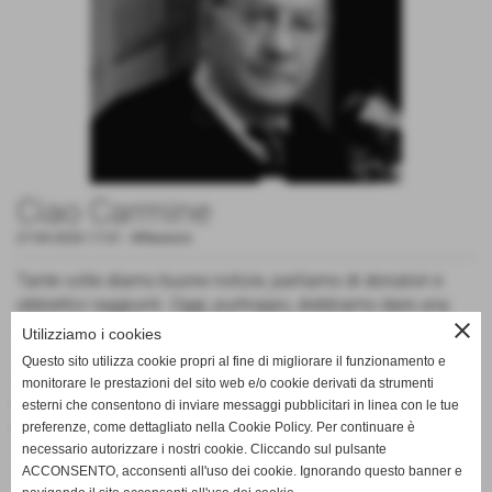
Ciao Carmine
27-09-2020 17:01
-
Riflessioni
Tante volte diamo buone notizie, parliamo di donatori e
obbiettivi raggiunti. Oggi, purtroppo, dobbiamo dare una
close
notizia molto triste. Abbiamo perso un amico, uno dei
Utilizziamo i cookies
volontari più presenti e passionali. Lui era Carmine Gigliotti.
Questo sito utilizza cookie propri al fine di migliorare il funzionamento e
La malattia, contro la quale ha lottato fino all'ultimo, ce l'ha
monitorare le prestazioni del sito web e/o cookie derivati da strumenti
portato via. Ma fino all'ultimo sappiamo che ha sempre
esterni che consentono di inviare messaggi pubblicitari in linea con le tue
pensato all'Avis e non l'ha mai dimenticato. Anche noi non
preferenze, come dettagliato nella Cookie Policy. Per continuare è
ti dimenticheremo.
necessario autorizzare i nostri cookie. Cliccando sul pulsante
Ciao Carmine, che la terra ti sia lieve. RIP 🖤
ACCONSENTO, acconsenti all'uso dei cookie. Ignorando questo banner e