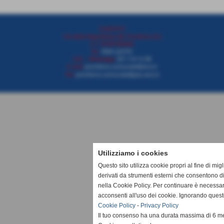
CONTATTI
Via della Repubblica 48, Piombino (LI)
C.F. 81001950492
Tel.
0565 222751
Cell. - Whatsapp
331 114 12 08
E-mail
piombino.comunale@avis.it
Pec
piombino.comunale@pec.avis.it
Utilizziamo i cookies
Questo sito utilizza cookie propri al fine di mi
derivati da strumenti esterni che consentono di
nella Cookie Policy. Per continuare è necessa
acconsenti all'uso dei cookie. Ignorando quest
Cookie Policy
-
Privacy Policy
Il tuo consenso ha una durata massima di 6 me