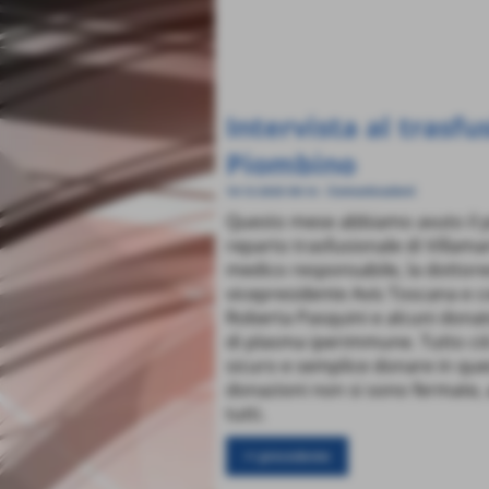
Intervista al trasfu
Piombino
Comunicazioni
16-12-2020 09:14
-
Questo mese abbiamo avuto il pia
reparto trasfusionale di Villamari
medico responsabile, la dottores
vicepresidente Avis Toscana e c
Roberta Pasquini e alcuni donat
di plasma iperimmune. Tutto ci
sicuro e semplice donare in que
donazioni non si sono fermate, a
tutti.
<< precedente