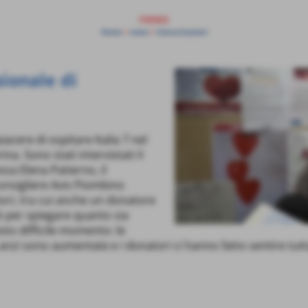
news
Home
>
news
>
Comunicazioni
sionale di
cere di ospitare Italia 7 nel
na. Sono stati intervistati il
sa Elena Patierno, il
onsigliere Avis Piombino
ori, tra cui anche un donatore
ò per spiegare quanto sia
sto difficile momento: le
nzi sono aumentate e i donatori ci hanno fatto sentire tutta