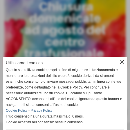
close
Utilizziamo i cookies
Questo sito utilizza cookie propri al fine di migliorare il funzionamento e
Donare ad
AGOSTO
monitorare le prestazioni del sito web e/o cookie derivati da strumenti
esterni che consentono di inviare messaggi pubblicitari in linea con le tue
31-07-2019 09:01
-
Comunicazioni
preferenze, come dettagliato nella Cookie Policy. Per continuare è
In
agosto
la
domenica
il centro trasfusionale resterà
necessario autorizzare i nostri cookie. Cliccando sul pulsante
chiuso
.
ACCONSENTO, acconsenti all'uso dei cookie. Ignorando questo banner e
navigando il sito acconsenti all'uso dei cookie.
Cookie Policy
-
Privacy Policy
<< PRECEDENTE
SUCCESSIVO >>
Il tuo consenso ha una durata massima di 6 mesi.
Cookie accettati nel consenso: nessun consenso
CONTATTI