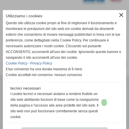
Amici di Vittorio
close
Utilizziamo i cookies
20-02-2020 09:19
-
Comunicazioni
Questo sito utilizza cookie propri al fine di migliorare il funzionamento e
monitorare le prestazioni del sito web e/o cookie derivati da strumenti
Avis Comunale Piombino ringrazia "Amici di Vittorio" per
esterni che consentono di inviare messaggi pubblicitari in linea con le tue
aver intrapreso insieme questa strada per la tutela
preferenze, come dettagliato nella Cookie Policy. Per continuare è
dell'ambiente ed aver appreso l'importanza del recupero dei
necessario autorizzare i nostri cookie. Cliccando sul pulsante
ACCONSENTO, acconsenti all'uso dei cookie. Ignorando questo banner e
rifiuti!!!
navigando il sito acconsenti all'uso dei cookie.
Cookie Policy
-
Privacy Policy
<< PRECEDENTE
SUCCESSIVO >>
Il tuo consenso ha una durata massima di 6 mesi.
Cookie accettati nel consenso: nessun consenso
CONTATTI
Via della Repubblica 48, Piombino (LI)
tecnici necessari
I cookie tecnici e necessari aiutano a rendere fruibile un
C.F. 81001950492
sito web abilitando funzioni di base come la navigazione
Tel.
0565 222751
della pagina e l'accesso alle aree protette del sito web. Il
Cell. - Whatsapp
331 114 12 08
sito web non può funzionare correttamente senza questi
E-mail
piombino.comunale@avis.it
cookie.
Pec
piombino.comunale@pec.avis.it